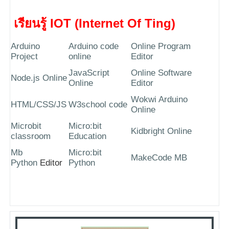
เรียนรู้ IOT (Internet Of Ting)
Arduino
Arduino code
Online Program
Project
online
Editor
JavaScript
Online Software
Node.js Online
Online
Editor
Wokwi Arduino
HTML/CSS/JS
W3school code
Online
Microbit
Micro:bit
Kidbright Online
classroom
Education
Mb
Micro:bit
MakeCode MB
Python
Editor
Python